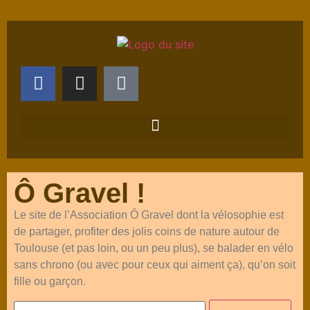
Ô Gravel !
Le site de l’Association Ô Gravel dont la vélosophie est
de partager, profiter des jolis coins de nature autour de
Toulouse (et pas loin, ou un peu plus), se balader en vélo
sans chrono (ou avec pour ceux qui aiment ça), qu’on soit
fille ou garçon.