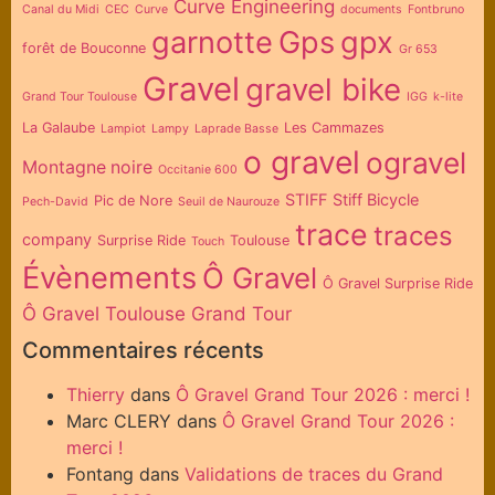
Curve Engineering
Canal du Midi
CEC
Curve
documents
Fontbruno
garnotte
Gps
gpx
forêt de Bouconne
Gr 653
Gravel
gravel bike
Grand Tour Toulouse
IGG
k-lite
La Galaube
Les Cammazes
Lampiot
Lampy
Laprade Basse
o gravel
ogravel
Montagne noire
Occitanie 600
STIFF
Stiff Bicycle
Pic de Nore
Pech-David
Seuil de Naurouze
trace
traces
company
Surprise Ride
Toulouse
Touch
Évènements
Ô Gravel
Ô Gravel Surprise Ride
Ô Gravel Toulouse Grand Tour
Commentaires récents
Thierry
dans
Ô Gravel Grand Tour 2026 : merci !
Marc CLERY
dans
Ô Gravel Grand Tour 2026 :
merci !
Fontang
dans
Validations de traces du Grand