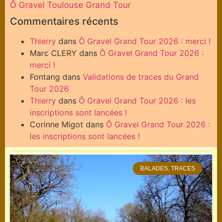
Ô Gravel Toulouse Grand Tour
Commentaires récents
Thierry
dans
Ô Gravel Grand Tour 2026 : merci !
Marc CLERY
dans
Ô Gravel Grand Tour 2026 :
merci !
Fontang
dans
Validations de traces du Grand
Tour 2026
Thierry
dans
Ô Gravel Grand Tour 2026 : les
inscriptions sont lancées !
Corinne Migot
dans
Ô Gravel Grand Tour 2026 :
les inscriptions sont lancées !
BALADES, TRACES