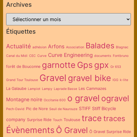
Archives
Étiquettes
Balades
Actualité
Arfons
adhésion
Association
Blagnac
Curve Engineering
Canal du Midi
CEC
Curve
documents
Fontbruno
garnotte
Gps
gpx
forêt de Bouconne
Gr 653
Gravel
gravel bike
Grand Tour Toulouse
IGG
k-lite
La Galaube
Les Cammazes
Lampiot
Lampy
Laprade Basse
o gravel
ogravel
Montagne noire
Occitanie 600
STIFF
Stiff Bicycle
Pic de Nore
Pech-David
Seuil de Naurouze
trace
traces
company
Surprise Ride
Toulouse
Touch
Évènements
Ô Gravel
Ô Gravel Surprise Ride