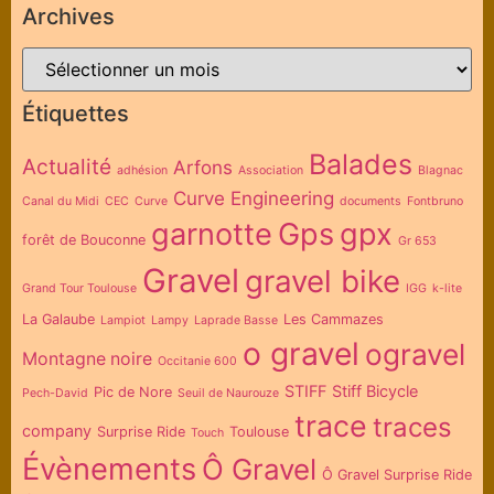
Archives
Étiquettes
Balades
Actualité
Arfons
adhésion
Association
Blagnac
Curve Engineering
Canal du Midi
CEC
Curve
documents
Fontbruno
garnotte
Gps
gpx
forêt de Bouconne
Gr 653
Gravel
gravel bike
Grand Tour Toulouse
IGG
k-lite
La Galaube
Les Cammazes
Lampiot
Lampy
Laprade Basse
o gravel
ogravel
Montagne noire
Occitanie 600
STIFF
Stiff Bicycle
Pic de Nore
Pech-David
Seuil de Naurouze
trace
traces
company
Surprise Ride
Toulouse
Touch
Évènements
Ô Gravel
Ô Gravel Surprise Ride