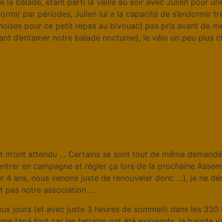
 la balade, étant parti la veille au soir avec Julien pour un
dormir par périodes, Julien lui a la capacité de s’endormir t
 chinoises pour ce petit repas au bivouac) pas pris avant d
ant d’entamer notre balade nocturne), le vélo un peu plus c
t m’ont attendu … Certains se sont tout de même demandé si
 entrer en campagne et régler ça lors de la prochaine Asse
our 4 ans, nous venons juste de renouveler donc …), je ne dé
 pas notre association …
ux jours (et avec juste 3 heures de sommeil) dans les 330 k
me tapé fort car les terrains ont été exigeants, la balade 