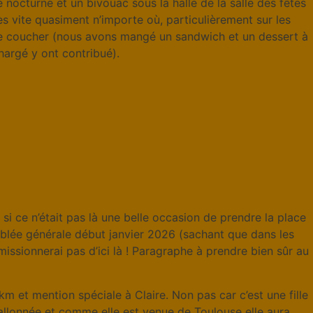
e nocturne et un bivouac sous la halle de la salle des fêtes
rès vite quasiment n’importe où, particulièrement sur les
e me coucher (nous avons mangé un sandwich et un dessert à
hargé y ont contribué).
 ce n’était pas là une belle occasion de prendre la place
mblée générale début janvier 2026 (sachant que dans les
missionnerai pas d’ici là ! Paragraphe à prendre bien sûr au
m et mention spéciale à Claire. Non pas car c’est une fille
vallonnée et comme elle est venue de Toulouse elle aura