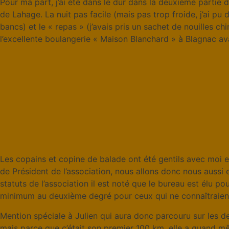
Pour ma part, j’ai été dans le dur dans la deuxième partie de
de Lahage. La nuit pas facile (mais pas trop froide, j’ai pu 
bancs) et le « repas » (j’avais pris un sachet de nouilles
l’excellente boulangerie « Maison Blanchard » à Blagnac av
Les copains et copine de balade ont été gentils avec moi e
de Président de l’association, nous allons donc nous aussi
statuts de l’association il est noté que le bureau est élu p
minimum au deuxième degré pour ceux qui ne connaîtraient
Mention spéciale à Julien qui aura donc parcouru sur les de
mais parce que c’était son premier 100 km, elle a quand mê