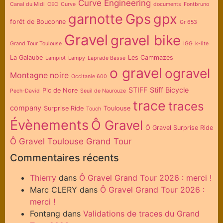
Curve Engineering
Canal du Midi
CEC
Curve
documents
Fontbruno
garnotte
Gps
gpx
forêt de Bouconne
Gr 653
Gravel
gravel bike
Grand Tour Toulouse
IGG
k-lite
La Galaube
Les Cammazes
Lampiot
Lampy
Laprade Basse
o gravel
ogravel
Montagne noire
Occitanie 600
STIFF
Stiff Bicycle
Pic de Nore
Pech-David
Seuil de Naurouze
trace
traces
company
Surprise Ride
Toulouse
Touch
Évènements
Ô Gravel
Ô Gravel Surprise Ride
Ô Gravel Toulouse Grand Tour
Commentaires récents
Thierry
dans
Ô Gravel Grand Tour 2026 : merci !
Marc CLERY
dans
Ô Gravel Grand Tour 2026 :
merci !
Fontang
dans
Validations de traces du Grand