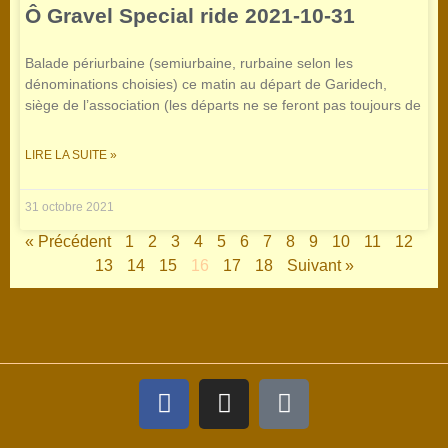
Ô Gravel Special ride 2021-10-31
Balade périurbaine (semiurbaine, rurbaine selon les
dénominations choisies) ce matin au départ de Garidech,
siège de l’association (les départs ne se feront pas toujours de
LIRE LA SUITE »
31 octobre 2021
« Précédent
1
2
3
4
5
6
7
8
9
10
11
12
13
14
15
16
17
18
Suivant »