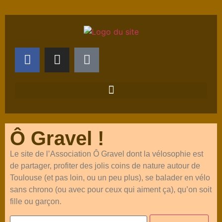
Ô Gravel !
Le site de l’Association Ô Gravel dont la vélosophie est
de partager, profiter des jolis coins de nature autour de
Toulouse (et pas loin, ou un peu plus), se balader en vélo
sans chrono (ou avec pour ceux qui aiment ça), qu’on soit
fille ou garçon.