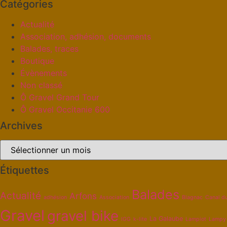
Catégories
Actualité
Association, adhésion, documents
Balades, traces
Boutique
Évènements
Non classé
Ô Gravel Grand Tour
Ô Gravel Occitanie 600
Archives
Étiquettes
Balades
Actualité
Arfons
adhésion
Association
Blagnac
Canal d
Gravel
gravel bike
La Galaube
IGG
k-lite
Lampiot
Lampy