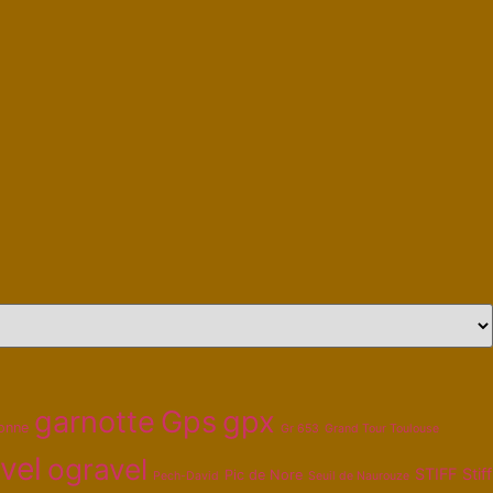
garnotte
Gps
gpx
onne
Gr 653
Grand Tour Toulouse
vel
ogravel
STIFF
Stiff
Pic de Nore
Pech-David
Seuil de Naurouze