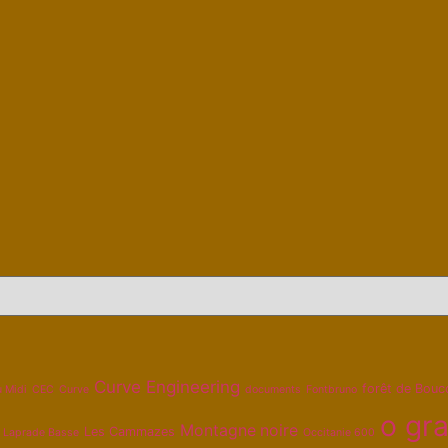
Curve Engineering
forêt de Bouc
u Midi
CEC
Curve
documents
Fontbruno
o gra
Montagne noire
Les Cammazes
Laprade Basse
Occitanie 600