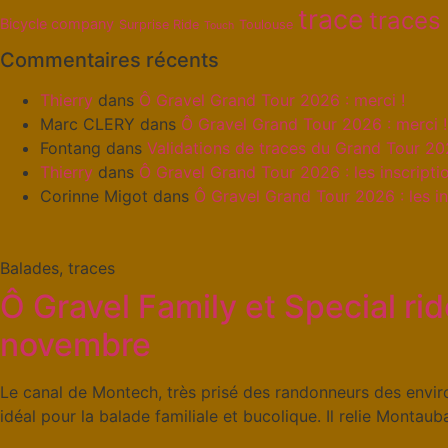
trace
traces
Bicycle company
Surprise Ride
Toulouse
Touch
Commentaires récents
Thierry
dans
Ô Gravel Grand Tour 2026 : merci !
Marc CLERY
dans
Ô Gravel Grand Tour 2026 : merci !
Fontang
dans
Validations de traces du Grand Tour 2
Thierry
dans
Ô Gravel Grand Tour 2026 : les inscriptio
Corinne Migot
dans
Ô Gravel Grand Tour 2026 : les in
Balades, traces
Ô Gravel Family et Special r
novembre
Le canal de Montech, très prisé des randonneurs des environ
idéal pour la balade familiale et bucolique. Il relie Montaub