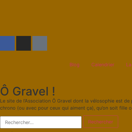
Blog
Calendrier
La
Ô Gravel !
Le site de l’Association Ô Gravel dont la vélosophie est de 
chrono (ou avec pour ceux qui aiment ça), qu’on soit fille 