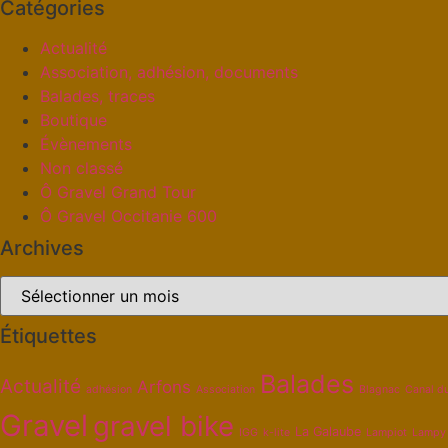
Catégories
Actualité
Association, adhésion, documents
Balades, traces
Boutique
Évènements
Non classé
Ô Gravel Grand Tour
Ô Gravel Occitanie 600
Archives
Étiquettes
Balades
Actualité
Arfons
adhésion
Association
Blagnac
Canal d
Gravel
gravel bike
La Galaube
IGG
k-lite
Lampiot
Lampy