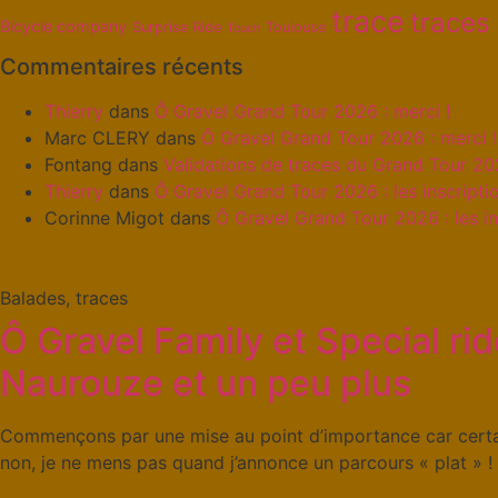
trace
traces
Bicycle company
Surprise Ride
Toulouse
Touch
Commentaires récents
Thierry
dans
Ô Gravel Grand Tour 2026 : merci !
Marc CLERY
dans
Ô Gravel Grand Tour 2026 : merci !
Fontang
dans
Validations de traces du Grand Tour 2
Thierry
dans
Ô Gravel Grand Tour 2026 : les inscriptio
Corinne Migot
dans
Ô Gravel Grand Tour 2026 : les in
Balades, traces
Ô Gravel Family et Special rid
Naurouze et un peu plus
Commençons par une mise au point d’importance car certai
non, je ne mens pas quand j’annonce un parcours « plat » !