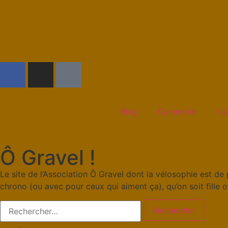
Blog
Calendrier
La
Ô Gravel !
Le site de l’Association Ô Gravel dont la vélosophie est de 
chrono (ou avec pour ceux qui aiment ça), qu’on soit fille 