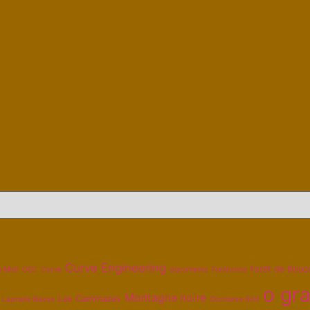
Curve Engineering
forêt de Bouc
u Midi
CEC
Curve
documents
Fontbruno
o gra
Montagne noire
Les Cammazes
Laprade Basse
Occitanie 600