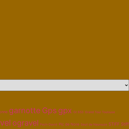
garnotte
Gps
gpx
onne
Gr 653
Grand Tour Toulouse
vel
ogravel
STIFF
Stiff
Pic de Nore
Pech-David
Seuil de Naurouze