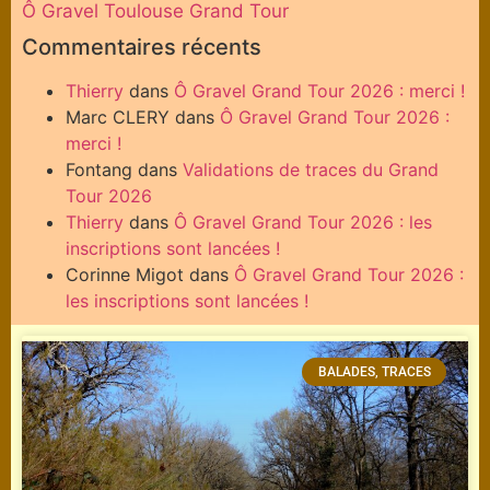
Ô Gravel Toulouse Grand Tour
Commentaires récents
Thierry
dans
Ô Gravel Grand Tour 2026 : merci !
Marc CLERY
dans
Ô Gravel Grand Tour 2026 :
merci !
Fontang
dans
Validations de traces du Grand
Tour 2026
Thierry
dans
Ô Gravel Grand Tour 2026 : les
inscriptions sont lancées !
Corinne Migot
dans
Ô Gravel Grand Tour 2026 :
les inscriptions sont lancées !
BALADES, TRACES