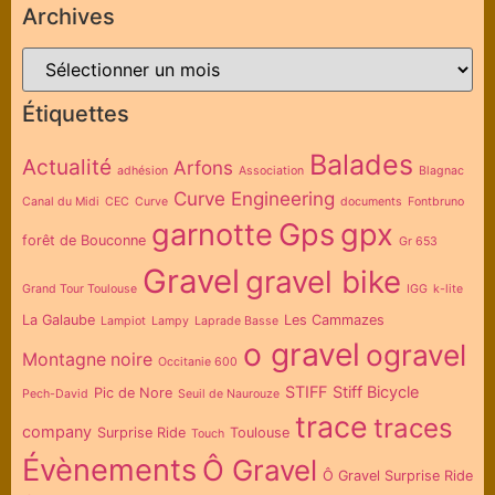
Archives
Étiquettes
Balades
Actualité
Arfons
adhésion
Association
Blagnac
Curve Engineering
Canal du Midi
CEC
Curve
documents
Fontbruno
garnotte
Gps
gpx
forêt de Bouconne
Gr 653
Gravel
gravel bike
Grand Tour Toulouse
IGG
k-lite
La Galaube
Les Cammazes
Lampiot
Lampy
Laprade Basse
o gravel
ogravel
Montagne noire
Occitanie 600
STIFF
Stiff Bicycle
Pic de Nore
Pech-David
Seuil de Naurouze
trace
traces
company
Surprise Ride
Toulouse
Touch
Évènements
Ô Gravel
Ô Gravel Surprise Ride