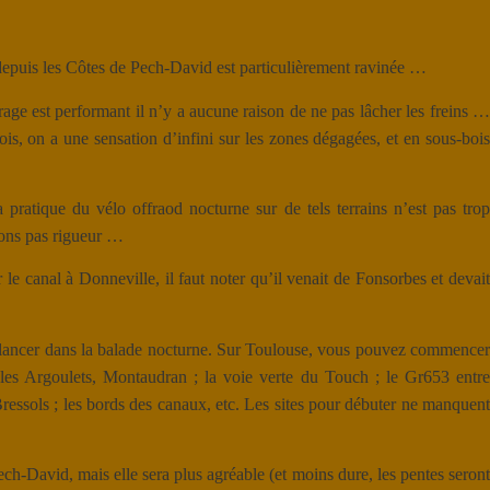
depuis les Côtes de Pech-David est particulièrement ravinée …
irage est performant il n’y a aucune raison de ne pas lâcher les freins …
ois, on a une sensation d’infini sur les zones dégagées, et en sous-bois
pratique du vélo offraod nocturne sur de tels terrains n’est pas trop
drons pas rigueur …
le canal à Donneville, il faut noter qu’il venait de Fonsorbes et devait
ous lancer dans la balade nocturne. Sur Toulouse, vous pouvez commencer
les Argoulets, Montaudran ; la voie verte du Touch ; le Gr653 entre
ressols ; les bords des canaux, etc. Les sites pour débuter ne manquent
ch-David, mais elle sera plus agréable (et moins dure, les pentes seront