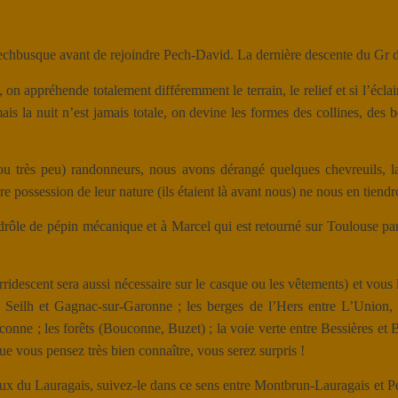
Pechbusque avant de rejoindre Pech-David. La dernière descente du Gr 
on appréhende totalement différemment le terrain, le relief et si l’écla
s la nuit n’est jamais totale, on devine les formes des collines, des b
ou très peu) randonneurs, nous avons dérangé quelques chevreuils, la 
re possession de leur nature (ils étaient là avant nous) ne nous en tien
drôle de pépin mécanique et à Marcel qui est retourné sur Toulouse par 
irridescent sera aussi nécessaire sur le casque ou les vêtements) et v
 Seilh et Gagnac-sur-Garonne ; les berges de l’Hers entre L’Union, 
nne ; les forêts (Bouconne, Buzet) ; la voie verte entre Bessières et B
ue vous pensez très bien connaître, vous serez surpris !
eaux du Lauragais, suivez-le dans ce sens entre Montbrun-Lauragais et Pe