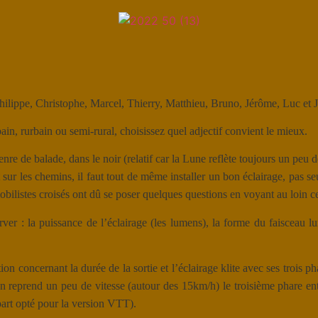
ilippe, Christophe, Marcel, Thierry, Matthieu, Bruno, Jérôme, Luc et J
n, rurbain ou semi-rural, choisissez quel adjectif convient le mieux.
nre de balade, dans le noir (relatif car la Lune reflète toujours un peu de 
 et sur les chemins, il faut tout de même installer un bon éclairage, pas 
bilistes croisés ont dû se poser quelques questions en voyant au loin ce
ver : la puissance de l’éclairage (les lumens), la forme du faisceau l
ncernant la durée de la sortie et l’éclairage klite avec ses trois phar
on reprend un peu de vitesse (autour des 15km/h) le troisième phare ent
 part opté pour la version VTT).