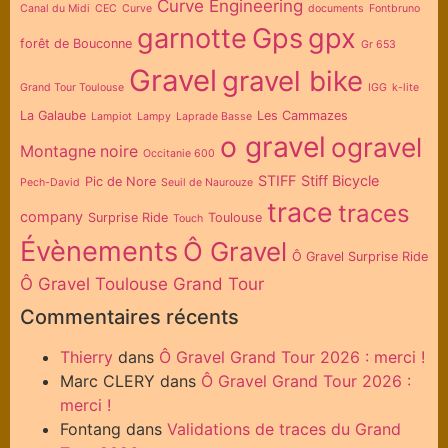
Curve Engineering
Canal du Midi
CEC
Curve
documents
Fontbruno
garnotte
Gps
gpx
forêt de Bouconne
Gr 653
Gravel
gravel bike
Grand Tour Toulouse
IGG
k-lite
La Galaube
Les Cammazes
Lampiot
Lampy
Laprade Basse
o gravel
ogravel
Montagne noire
Occitanie 600
STIFF
Stiff Bicycle
Pic de Nore
Pech-David
Seuil de Naurouze
trace
traces
company
Surprise Ride
Toulouse
Touch
Évènements
Ô Gravel
Ô Gravel Surprise Ride
Ô Gravel Toulouse Grand Tour
Commentaires récents
Thierry
dans
Ô Gravel Grand Tour 2026 : merci !
Marc CLERY
dans
Ô Gravel Grand Tour 2026 :
merci !
Fontang
dans
Validations de traces du Grand