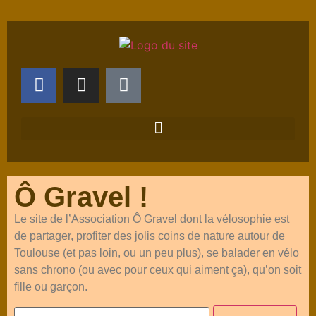
Ô Gravel !
Le site de l’Association Ô Gravel dont la vélosophie est
de partager, profiter des jolis coins de nature autour de
Toulouse (et pas loin, ou un peu plus), se balader en vélo
sans chrono (ou avec pour ceux qui aiment ça), qu’on soit
fille ou garçon.