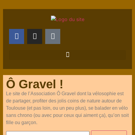
Ô Gravel !
Le site de l’Association Ô Gravel dont la vélosophie est
de partager, profiter des jolis coins de nature autour de
Toulouse (et pas loin, ou un peu plus), se balader en vélo
sans chrono (ou avec pour ceux qui aiment ça), qu’on soit
fille ou garçon.