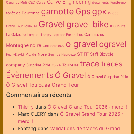
Curve Engineering
Canal du Midi
CEC
Curve
documents
Fontbruno
garnotte
Gps
gpx
forêt de Bouconne
Gr 653
Gravel
gravel bike
Grand Tour Toulouse
IGG
k-lite
La Galaube
Les Cammazes
Lampiot
Lampy
Laprade Basse
o gravel
ogravel
Montagne noire
Occitanie 600
STIFF
Stiff Bicycle
Pic de Nore
Pech-David
Seuil de Naurouze
trace
traces
company
Surprise Ride
Toulouse
Touch
Évènements
Ô Gravel
Ô Gravel Surprise Ride
Ô Gravel Toulouse Grand Tour
Commentaires récents
Thierry
dans
Ô Gravel Grand Tour 2026 : merci !
Marc CLERY
dans
Ô Gravel Grand Tour 2026 :
merci !
Fontang
dans
Validations de traces du Grand