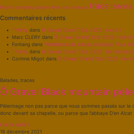
trace
traces
Bicycle company
Surprise Ride
Toulouse
Touch
Commentaires récents
Thierry
dans
Ô Gravel Grand Tour 2026 : merci !
Marc CLERY
dans
Ô Gravel Grand Tour 2026 : merci !
Fontang
dans
Validations de traces du Grand Tour 2
Thierry
dans
Ô Gravel Grand Tour 2026 : les inscriptio
Corinne Migot
dans
Ô Gravel Grand Tour 2026 : les in
Balades, traces
Ô Gravel Black mountain pèl
Pèlerinage non pas parce que nous sommes passés sur le d
donc devant sa chapelle, ou parce que l’abbaye D’en Alcat 
Lire la suite »
18 décembre 2021