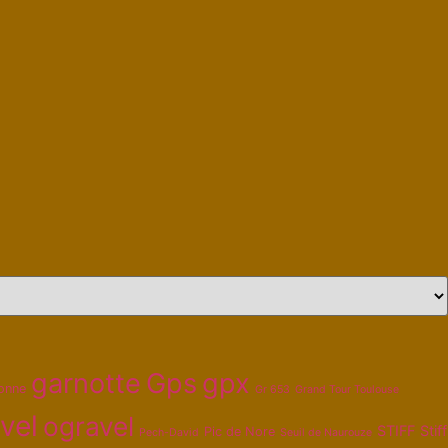
garnotte
Gps
gpx
onne
Gr 653
Grand Tour Toulouse
vel
ogravel
STIFF
Stiff
Pic de Nore
Pech-David
Seuil de Naurouze