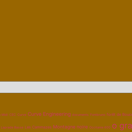
Curve Engineering
forêt de Bouc
u Midi
CEC
Curve
documents
Fontbruno
o gra
Montagne noire
Les Cammazes
Laprade Basse
Occitanie 600