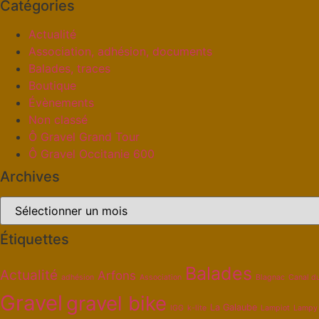
Catégories
Actualité
Association, adhésion, documents
Balades, traces
Boutique
Évènements
Non classé
Ô Gravel Grand Tour
Ô Gravel Occitanie 600
Archives
Étiquettes
Balades
Actualité
Arfons
adhésion
Association
Blagnac
Canal d
Gravel
gravel bike
La Galaube
IGG
k-lite
Lampiot
Lampy