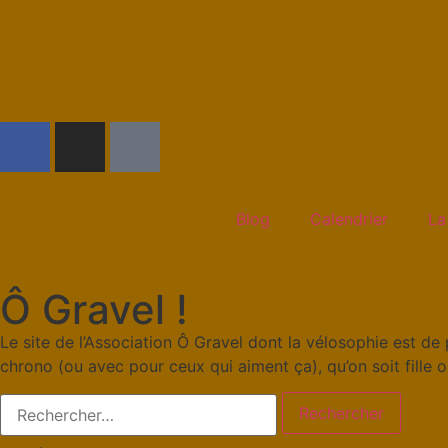
Blog
Calendrier
La
Ô Gravel !
Le site de l’Association Ô Gravel dont la vélosophie est de 
chrono (ou avec pour ceux qui aiment ça), qu’on soit fille 