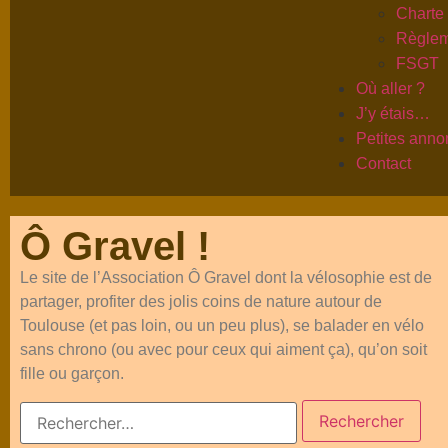
Charte
Règlem
FSGT
Où aller ?
J’y étais…
Petites ann
Contact
Ô Gravel !
Le site de l’Association Ô Gravel dont la vélosophie est de
partager, profiter des jolis coins de nature autour de
Toulouse (et pas loin, ou un peu plus), se balader en vélo
sans chrono (ou avec pour ceux qui aiment ça), qu’on soit
fille ou garçon.