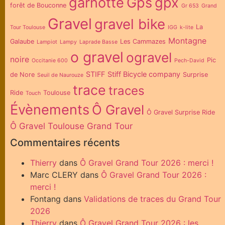
garnotte
Gps
gpx
forêt de Bouconne
Gr 653
Grand
Gravel
gravel bike
La
Tour Toulouse
IGG
k-lite
Montagne
Galaube
Les Cammazes
Lampiot
Lampy
Laprade Basse
o gravel
ogravel
noire
Pic
Occitanie 600
Pech-David
STIFF
Stiff Bicycle company
de Nore
Surprise
Seuil de Naurouze
trace
traces
Ride
Toulouse
Touch
Évènements
Ô Gravel
Ô Gravel Surprise Ride
Ô Gravel Toulouse Grand Tour
Commentaires récents
Thierry
dans
Ô Gravel Grand Tour 2026 : merci !
Marc CLERY
dans
Ô Gravel Grand Tour 2026 :
merci !
Fontang
dans
Validations de traces du Grand Tour
2026
Thierry
dans
Ô Gravel Grand Tour 2026 : les