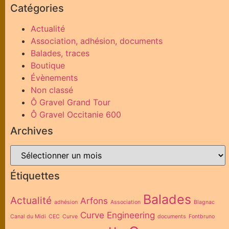
Catégories
Actualité
Association, adhésion, documents
Balades, traces
Boutique
Évènements
Non classé
Ô Gravel Grand Tour
Ô Gravel Occitanie 600
Archives
Étiquettes
Balades
Actualité
Arfons
adhésion
Association
Blagnac
Curve Engineering
Canal du Midi
CEC
Curve
documents
Fontbruno