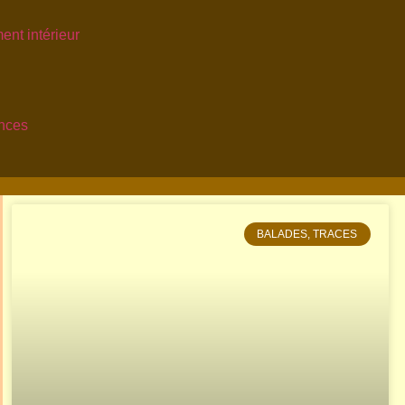
ent intérieur
onces
BALADES, TRACES