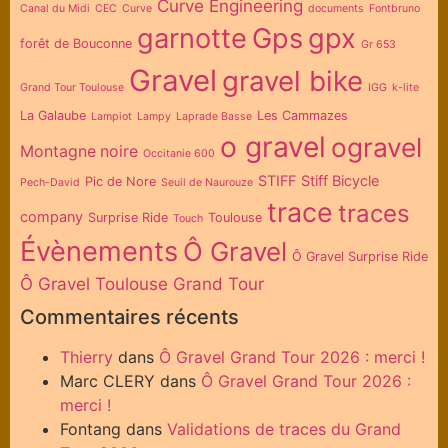
Curve Engineering
Canal du Midi
CEC
Curve
documents
Fontbruno
garnotte
Gps
gpx
forêt de Bouconne
Gr 653
Gravel
gravel bike
Grand Tour Toulouse
IGG
k-lite
La Galaube
Les Cammazes
Lampiot
Lampy
Laprade Basse
o gravel
ogravel
Montagne noire
Occitanie 600
STIFF
Stiff Bicycle
Pic de Nore
Pech-David
Seuil de Naurouze
trace
traces
company
Surprise Ride
Toulouse
Touch
Évènements
Ô Gravel
Ô Gravel Surprise Ride
Ô Gravel Toulouse Grand Tour
Commentaires récents
Thierry
dans
Ô Gravel Grand Tour 2026 : merci !
Marc CLERY
dans
Ô Gravel Grand Tour 2026 :
merci !
Fontang
dans
Validations de traces du Grand