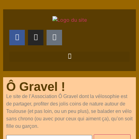
Ô Gravel !
Le site de l’Association Ô Gravel dont la vélosophie est
de partager, profiter des jolis coins de nature autour de
Toulouse (et pas loin, ou un peu plus), se balader en vélo
sans chrono (ou avec pour ceux qui aiment ça), qu’on soit
fille ou garçon.