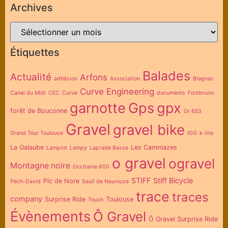
Archives
Étiquettes
Balades
Actualité
Arfons
adhésion
Association
Blagnac
Curve Engineering
Canal du Midi
CEC
Curve
documents
Fontbruno
garnotte
Gps
gpx
forêt de Bouconne
Gr 653
Gravel
gravel bike
Grand Tour Toulouse
IGG
k-lite
La Galaube
Les Cammazes
Lampiot
Lampy
Laprade Basse
o gravel
ogravel
Montagne noire
Occitanie 600
STIFF
Stiff Bicycle
Pic de Nore
Pech-David
Seuil de Naurouze
trace
traces
company
Surprise Ride
Toulouse
Touch
Évènements
Ô Gravel
Ô Gravel Surprise Ride