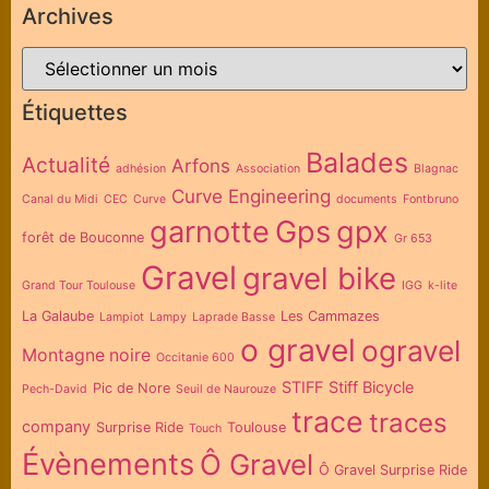
Archives
Étiquettes
Balades
Actualité
Arfons
adhésion
Association
Blagnac
Curve Engineering
Canal du Midi
CEC
Curve
documents
Fontbruno
garnotte
Gps
gpx
forêt de Bouconne
Gr 653
Gravel
gravel bike
Grand Tour Toulouse
IGG
k-lite
La Galaube
Les Cammazes
Lampiot
Lampy
Laprade Basse
o gravel
ogravel
Montagne noire
Occitanie 600
STIFF
Stiff Bicycle
Pic de Nore
Pech-David
Seuil de Naurouze
trace
traces
company
Surprise Ride
Toulouse
Touch
Évènements
Ô Gravel
Ô Gravel Surprise Ride