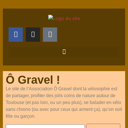
Ô Gravel !
Le site de l’Association Ô Gravel dont la vélosophie est
de partager, profiter des jolis coins de nature autour de
Toulouse (et pas loin, ou un peu plus), se balader en vélo
sans chrono (ou avec pour ceux qui aiment ça), qu’on soit
fille ou garçon.