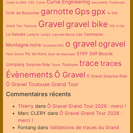
Curve Engineering
Canal du Midi
CEC
Curve
documents
Fontbruno
garnotte
Gps
gpx
forêt de Bouconne
Gr 653
Gravel
gravel bike
Grand Tour Toulouse
IGG
k-lite
La Galaube
Les Cammazes
Lampiot
Lampy
Laprade Basse
o gravel
ogravel
Montagne noire
Occitanie 600
STIFF
Stiff Bicycle
Pic de Nore
Pech-David
Seuil de Naurouze
trace
traces
company
Surprise Ride
Toulouse
Touch
Évènements
Ô Gravel
Ô Gravel Surprise Ride
Ô Gravel Toulouse Grand Tour
Commentaires récents
Thierry
dans
Ô Gravel Grand Tour 2026 : merci !
Marc CLERY
dans
Ô Gravel Grand Tour 2026 :
merci !
Fontang
dans
Validations de traces du Grand