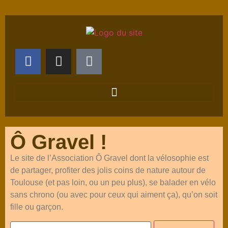
Ô Gravel !
Le site de l’Association Ô Gravel dont la vélosophie est
de partager, profiter des jolis coins de nature autour de
Toulouse (et pas loin, ou un peu plus), se balader en vélo
sans chrono (ou avec pour ceux qui aiment ça), qu’on soit
fille ou garçon.