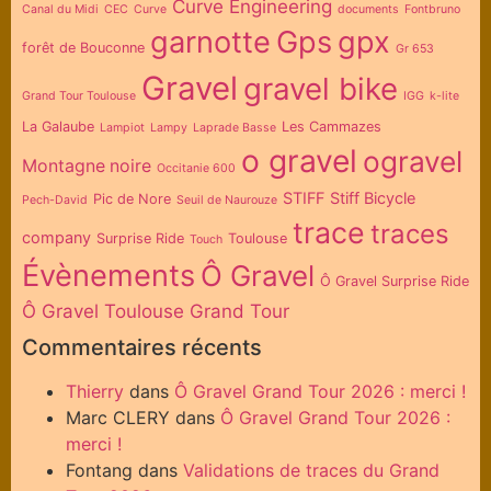
Curve Engineering
Canal du Midi
CEC
Curve
documents
Fontbruno
garnotte
Gps
gpx
forêt de Bouconne
Gr 653
Gravel
gravel bike
Grand Tour Toulouse
IGG
k-lite
La Galaube
Les Cammazes
Lampiot
Lampy
Laprade Basse
o gravel
ogravel
Montagne noire
Occitanie 600
STIFF
Stiff Bicycle
Pic de Nore
Pech-David
Seuil de Naurouze
trace
traces
company
Surprise Ride
Toulouse
Touch
Évènements
Ô Gravel
Ô Gravel Surprise Ride
Ô Gravel Toulouse Grand Tour
Commentaires récents
Thierry
dans
Ô Gravel Grand Tour 2026 : merci !
Marc CLERY
dans
Ô Gravel Grand Tour 2026 :
merci !
Fontang
dans
Validations de traces du Grand