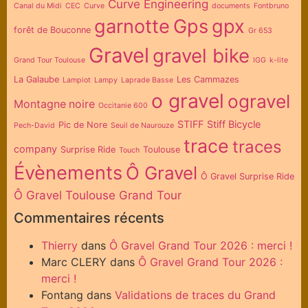
Curve Engineering
Canal du Midi
CEC
Curve
documents
Fontbruno
garnotte
Gps
gpx
forêt de Bouconne
Gr 653
Gravel
gravel bike
Grand Tour Toulouse
IGG
k-lite
La Galaube
Les Cammazes
Lampiot
Lampy
Laprade Basse
o gravel
ogravel
Montagne noire
Occitanie 600
STIFF
Stiff Bicycle
Pic de Nore
Pech-David
Seuil de Naurouze
trace
traces
company
Surprise Ride
Toulouse
Touch
Évènements
Ô Gravel
Ô Gravel Surprise Ride
Ô Gravel Toulouse Grand Tour
Commentaires récents
Thierry
dans
Ô Gravel Grand Tour 2026 : merci !
Marc CLERY
dans
Ô Gravel Grand Tour 2026 :
merci !
Fontang
dans
Validations de traces du Grand