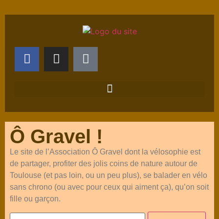
Ô Gravel !
Le site de l’Association Ô Gravel dont la vélosophie est
de partager, profiter des jolis coins de nature autour de
Toulouse (et pas loin, ou un peu plus), se balader en vélo
sans chrono (ou avec pour ceux qui aiment ça), qu’on soit
fille ou garçon.