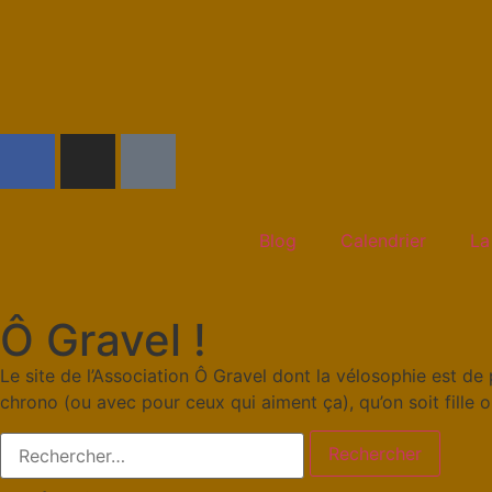
Blog
Calendrier
La
Ô Gravel !
Le site de l’Association Ô Gravel dont la vélosophie est de 
chrono (ou avec pour ceux qui aiment ça), qu’on soit fille 