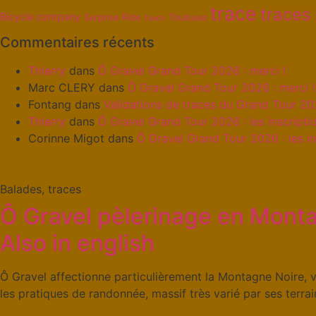
trace
traces
Bicycle company
Surprise Ride
Toulouse
Touch
Commentaires récents
Thierry
dans
Ô Gravel Grand Tour 2026 : merci !
Marc CLERY
dans
Ô Gravel Grand Tour 2026 : merci !
Fontang
dans
Validations de traces du Grand Tour 2
Thierry
dans
Ô Gravel Grand Tour 2026 : les inscriptio
Corinne Migot
dans
Ô Gravel Grand Tour 2026 : les in
Balades, traces
Ô Gravel pèlerinage en Monta
Also in english
Ô Gravel affectionne particulièrement la Montagne Noire, v
les pratiques de randonnée, massif très varié par ses terrai