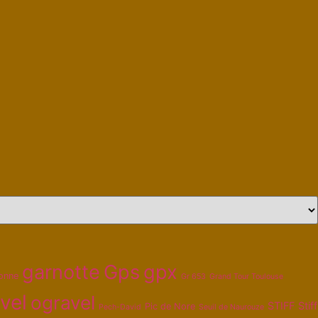
garnotte
Gps
gpx
onne
Gr 653
Grand Tour Toulouse
vel
ogravel
STIFF
Stiff
Pic de Nore
Pech-David
Seuil de Naurouze