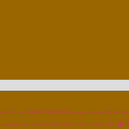
Curve Engineering
forêt de Bouc
u Midi
CEC
Curve
documents
Fontbruno
o gra
Montagne noire
Les Cammazes
Laprade Basse
Occitanie 600