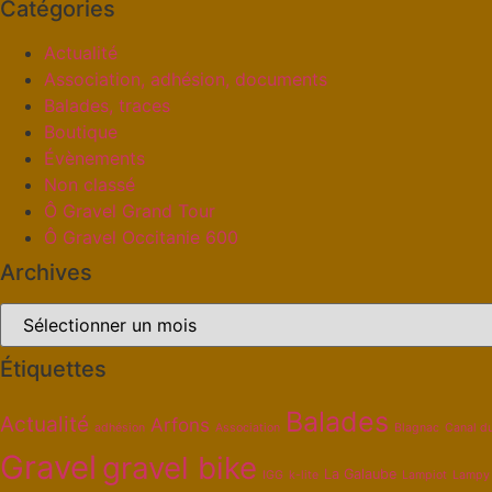
Catégories
Actualité
Association, adhésion, documents
Balades, traces
Boutique
Évènements
Non classé
Ô Gravel Grand Tour
Ô Gravel Occitanie 600
Archives
Étiquettes
Balades
Actualité
Arfons
adhésion
Association
Blagnac
Canal d
Gravel
gravel bike
La Galaube
IGG
k-lite
Lampiot
Lampy