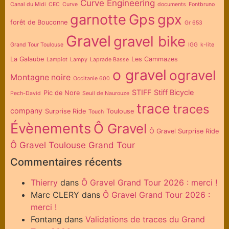
Curve Engineering
Canal du Midi
CEC
Curve
documents
Fontbruno
garnotte
Gps
gpx
forêt de Bouconne
Gr 653
Gravel
gravel bike
Grand Tour Toulouse
IGG
k-lite
La Galaube
Les Cammazes
Lampiot
Lampy
Laprade Basse
o gravel
ogravel
Montagne noire
Occitanie 600
STIFF
Stiff Bicycle
Pic de Nore
Pech-David
Seuil de Naurouze
trace
traces
company
Surprise Ride
Toulouse
Touch
Évènements
Ô Gravel
Ô Gravel Surprise Ride
Ô Gravel Toulouse Grand Tour
Commentaires récents
Thierry
dans
Ô Gravel Grand Tour 2026 : merci !
Marc CLERY
dans
Ô Gravel Grand Tour 2026 :
merci !
Fontang
dans
Validations de traces du Grand