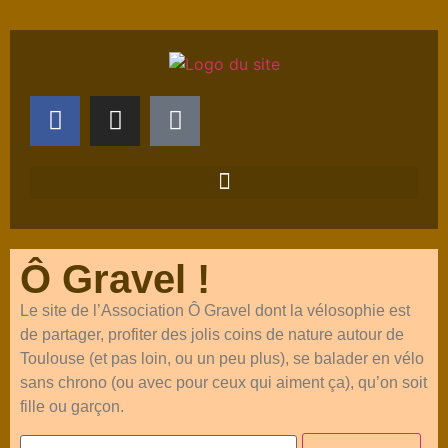
Ô Gravel !
Le site de l’Association Ô Gravel dont la vélosophie est
de partager, profiter des jolis coins de nature autour de
Toulouse (et pas loin, ou un peu plus), se balader en vélo
sans chrono (ou avec pour ceux qui aiment ça), qu’on soit
fille ou garçon.