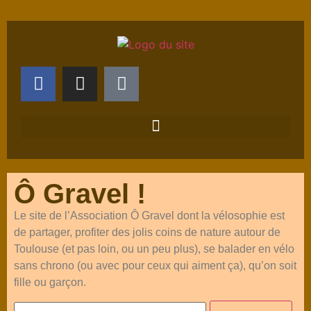
Ô Gravel !
Le site de l’Association Ô Gravel dont la vélosophie est
de partager, profiter des jolis coins de nature autour de
Toulouse (et pas loin, ou un peu plus), se balader en vélo
sans chrono (ou avec pour ceux qui aiment ça), qu’on soit
fille ou garçon.