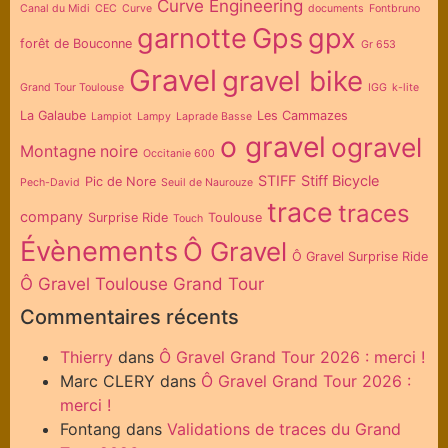
Curve Engineering
Canal du Midi
CEC
Curve
documents
Fontbruno
garnotte
Gps
gpx
forêt de Bouconne
Gr 653
Gravel
gravel bike
Grand Tour Toulouse
IGG
k-lite
La Galaube
Les Cammazes
Lampiot
Lampy
Laprade Basse
o gravel
ogravel
Montagne noire
Occitanie 600
STIFF
Stiff Bicycle
Pic de Nore
Pech-David
Seuil de Naurouze
trace
traces
company
Surprise Ride
Toulouse
Touch
Évènements
Ô Gravel
Ô Gravel Surprise Ride
Ô Gravel Toulouse Grand Tour
Commentaires récents
Thierry
dans
Ô Gravel Grand Tour 2026 : merci !
Marc CLERY
dans
Ô Gravel Grand Tour 2026 :
merci !
Fontang
dans
Validations de traces du Grand