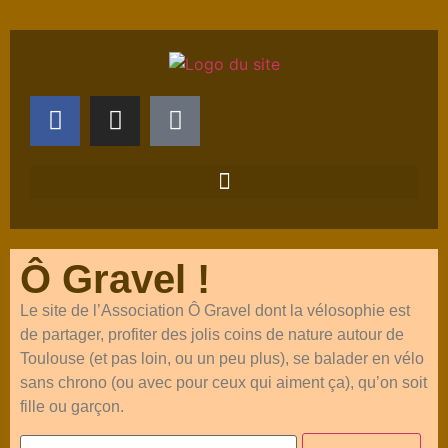
Ô Gravel !
Le site de l’Association Ô Gravel dont la vélosophie est
de partager, profiter des jolis coins de nature autour de
Toulouse (et pas loin, ou un peu plus), se balader en vélo
sans chrono (ou avec pour ceux qui aiment ça), qu’on soit
fille ou garçon.