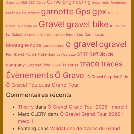
Curve Engineering
Canal du Midi
CEC
Curve
documents
Fontbruno
garnotte
Gps
gpx
forêt de Bouconne
Gr 653
Gravel
gravel bike
Grand Tour Toulouse
IGG
k-lite
La Galaube
Les Cammazes
Lampiot
Lampy
Laprade Basse
o gravel
ogravel
Montagne noire
Occitanie 600
STIFF
Stiff Bicycle
Pic de Nore
Pech-David
Seuil de Naurouze
trace
traces
company
Surprise Ride
Toulouse
Touch
Évènements
Ô Gravel
Ô Gravel Surprise Ride
Ô Gravel Toulouse Grand Tour
Commentaires récents
Thierry
dans
Ô Gravel Grand Tour 2026 : merci !
Marc CLERY
dans
Ô Gravel Grand Tour 2026 :
merci !
Fontang
dans
Validations de traces du Grand