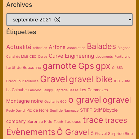
Archives
Étiquettes
Balades
Actualité
Arfons
adhésion
Association
Blagnac
Curve Engineering
Canal du Midi
CEC
Curve
documents
Fontbruno
garnotte
Gps
gpx
forêt de Bouconne
Gr 653
Gravel
gravel bike
Grand Tour Toulouse
IGG
k-lite
La Galaube
Les Cammazes
Lampiot
Lampy
Laprade Basse
o gravel
ogravel
Montagne noire
Occitanie 600
STIFF
Stiff Bicycle
Pic de Nore
Pech-David
Seuil de Naurouze
trace
traces
company
Surprise Ride
Toulouse
Touch
Évènements
Ô Gravel
Ô Gravel Surprise Ride