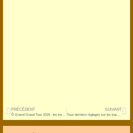
PRÉCÉDENT
SUIVANT
Ô Gravel Grand Tour 2026 : les inscriptions sont lancées !
Tous derniers réglages sur les tracés sur le Grand Tour – Also in english