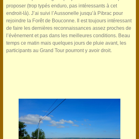
proposer (trop typés enduro, pas intéressants à cet
endroit-là). J’ai suivi l’Aussonelle jusqu’à Pibrac pour
rejoindre la Forêt de Bouconne. Il est toujours intéressant
de faire les dernières reconnaissances assez proches de
l’évènement et pas dans les meilleures conditions. Beau
temps ce matin mais quelques jours de pluie avant, les
participants au Grand Tour pourront y avoir droit.